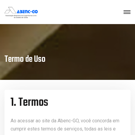
Termo de Uso
1. Termos
Ao acessar ao site da Abenc-GO, você concorda em
cumprir estes termos de serviços, todas as leis e