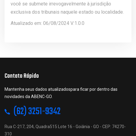
você se submete irrevogavelmente à jurisdição
exclusiva dos tribunais naquele estado ou localidade.
Atualizado em: 06/08/2024 V:1.0.0
Contato Rápido
Mantenha seus dados atualizadospara ficar por dentro das
novidades da ABENC-GO.
(62) 3251-9342
Rua C-217, 204, Quadra515 Lote 16 - Goiânia - GO - CEP: 74270-
310